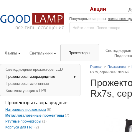
Акции
Д
Популярные запросы:
лампа светод
Светодиодная 
Прожекторы
Лампы
Светильники
Подсветк
Главная
>
Прожекторы
>
Светодиодные прожекторы LED
Rx7s, серии 2002, черный
Прожекторы газоразрядные
Прожекто
Прожекторы галогенные
Rx7s, се
Комплектующие к ГРЛ
Прожекторы газоразрядные
Натриевые прожекторы
(6)
Металлогалогенные прожекторы
(7)
Ртутные прожекторы
(1)
Корпуса для ГРЛ
(2)