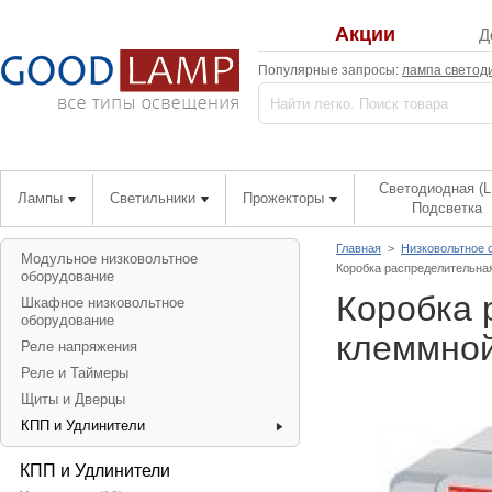
Акции
Д
Популярные запросы:
лампа светод
Светодиодная (L
Лампы
Светильники
Прожекторы
Подсветка
Главная
>
Низковольтное 
Модульное низковольтное
Коробка распределительна
оборудование
Коробка 
Шкафное низковольтное
оборудование
клеммной
Реле напряжения
Реле и Таймеры
Щиты и Дверцы
КПП и Удлинители
КПП и Удлинители