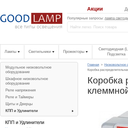
Акции
Д
Популярные запросы:
лампа светод
Светодиодная (L
Лампы
Светильники
Прожекторы
Подсветка
Главная
>
Низковольтное 
Модульное низковольтное
Коробка распределительна
оборудование
Коробка 
Шкафное низковольтное
оборудование
клеммной
Реле напряжения
Реле и Таймеры
Щиты и Дверцы
КПП и Удлинители
КПП и Удлинители