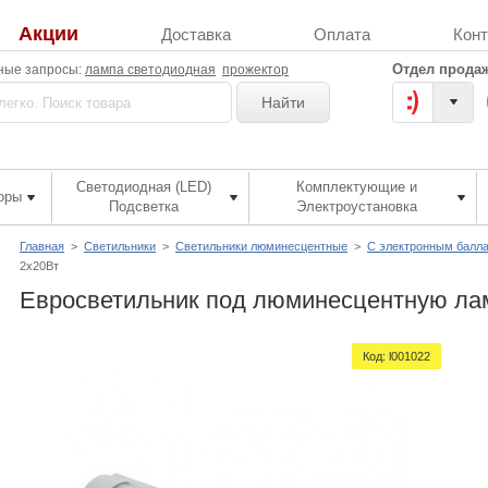
Акции
Доставка
Оплата
Кон
Отдел продаж
ные запросы:
лампа светодиодная
прожектор
Найти
Светодиодная (LED)
Комплектующие и
оры
Подсветка
Электроустановка
Главная
>
Светильники
>
Светильники люминесцентные
>
С электронным балл
2х20Вт
Евросветильник под люминесцентную лам
Код:
l001022