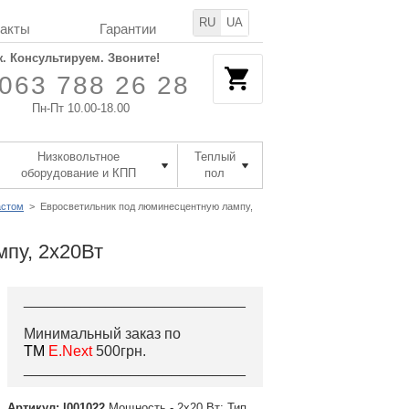
RU
UA
такты
Гарантии
. Консультируем. Звоните!
063 788 26 28
Пн-Пт 10.00-18.00
Низковольтное
Теплый
оборудование и КПП
пол
астом
>
Евросветильник под люминесцентную лампу,
пу, 2х20Вт
___________________________
Минимальный заказ по
ТМ
E.Next
500грн.
___________________________
Артикул: l001022
Мощность - 2х20 Вт; Тип