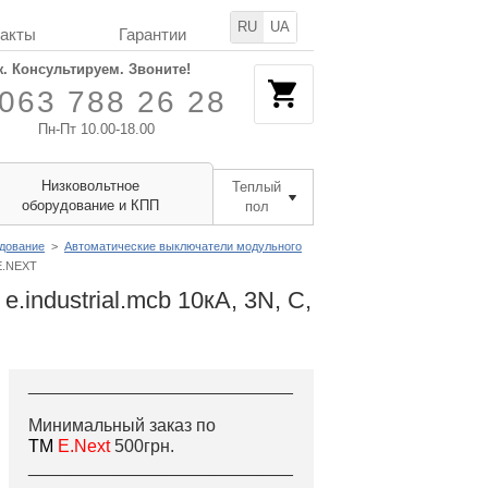
RU
UA
такты
Гарантии
. Консультируем. Звоните!
063 788 26 28
Пн-Пт 10.00-18.00
Низковольтное
Теплый
оборудование и КПП
пол
удование
>
Автоматические выключатели модульного
 E.NEXT
industrial.mcb 10кА, 3N, C,
___________________________
Минимальный заказ по
ТМ
E.Next
500грн.
___________________________