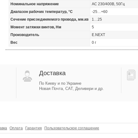
Номинальное напряжение
АС 230/400В, 50Гц
Диапазон рабочих температур, °С
-25…+60
Сечение присоединяемого провода, мм.кв
1…25
Момент затяжки винтов, Нм
5
Производитель
E.NEXT
Вес
0 г
Доставка
По Киеву и по Украине
Новая Почта, САТ, Деливери и др.
авка
Оплата
Гарантия
Пользовательское соглашение