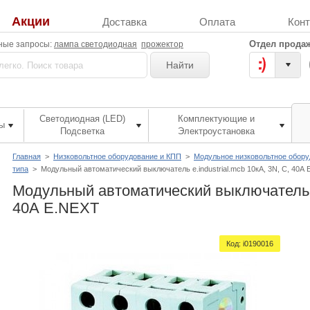
Акции
Доставка
Оплата
Кон
Отдел продаж
ные запросы:
лампа светодиодная
прожектор
Найти
Светодиодная (LED)
Комплектующие и
ы
Подсветка
Электроустановка
Главная
>
Низковольтное оборудование и КПП
>
Модульное низковольтное обор
типа
>
Модульный автоматический выключатель e.industrial.mcb 10кА, 3N, C, 40А
Модульный автоматический выключатель e.
40А E.NEXT
Код:
i0190016